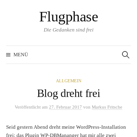
Zum
Flugphase
Inhalt
überspringen
Die Gedanken sind frei
Suchen
nach:
MENÜ
ALLGEMEIN
Blog dreht frei
Veröffentlicht
am
27. Februar 2017
von
Markus Fritsche
Seid gestern Abend dreht meine WordPress-Installation
frei: das Plugin WP-DBMananger hat mir alle zwei