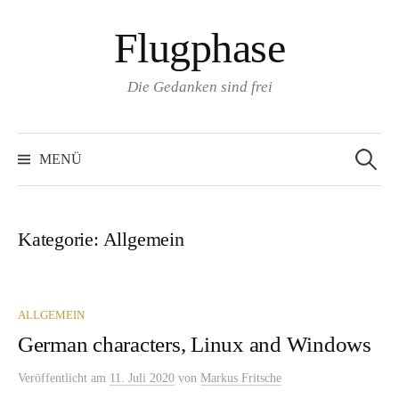
Zum
Flugphase
Inhalt
überspringen
Die Gedanken sind frei
Suchen
nach:
MENÜ
Kategorie:
Allgemein
ALLGEMEIN
German characters, Linux and Windows
Veröffentlicht
am
11. Juli 2020
von
Markus Fritsche