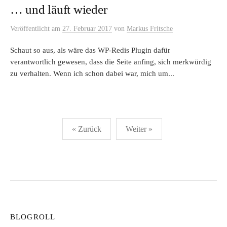
… und läuft wieder
Veröffentlicht
am
27. Februar 2017
von
Markus Fritsche
Schaut so aus, als wäre das WP-Redis Plugin dafür
verantwortlich gewesen, dass die Seite anfing, sich merkwürdig
zu verhalten. Wenn ich schon dabei war, mich um...
Seitennummerierung
« Zurück
Weiter »
der
Beiträge
BLOGROLL