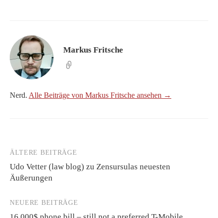
Markus Fritsche
Nerd.
Alle Beiträge von Markus Fritsche ansehen →
ÄLTERE BEITRÄGE
Beitragsnavigation
Udo Vetter (law blog) zu Zensursulas neuesten
Äußerungen
NEUERE BEITRÄGE
16,000$ phone bill – still not a preferred T-Mobile