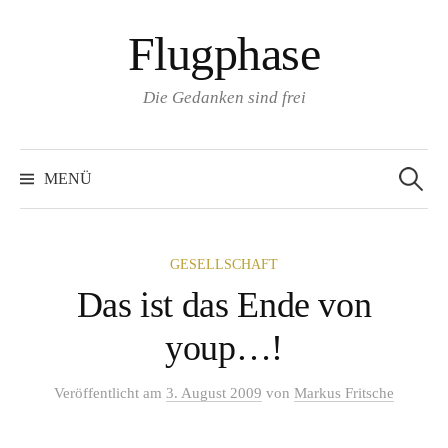
Zum
Flugphase
Inhalt
überspringen
Die Gedanken sind frei
Suchen
nach:
MENÜ
GESELLSCHAFT
Das ist das Ende von
youp…!
Veröffentlicht
am
3. August 2009
von
Markus Fritsche