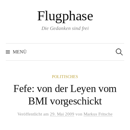
Zum
Flugphase
Inhalt
überspringen
Die Gedanken sind frei
Suchen
nach:
MENÜ
POLITISCHES
Fefe: von der Leyen vom
BMI vorgeschickt
Veröffentlicht
am
29. Mai 2009
von
Markus Fritsche