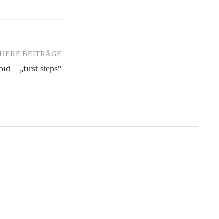
UERE BEITRÄGE
id – „first steps“