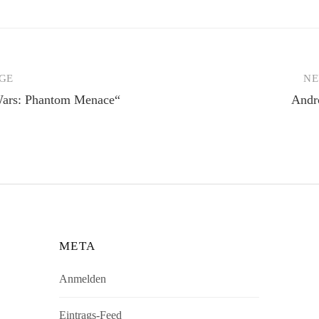
GE
NE
igation
 Wars: Phantom Menace“
Andro
META
Anmelden
Eintrags-Feed