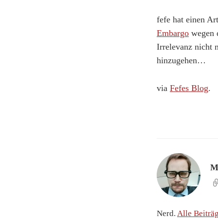
fefe hat einen A
Embargo
wegen d
Irrelevanz nicht 
hinzugehen…
via
Fefes Blog
.
M
Nerd.
Alle Beiträ