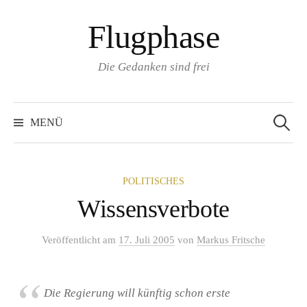
Zum
Flugphase
Inhalt
überspringen
Die Gedanken sind frei
Suchen
nach:
MENÜ
POLITISCHES
Wissensverbote
Veröffentlicht
am
17. Juli 2005
von
Markus Fritsche
Die Regierung will künftig schon erste