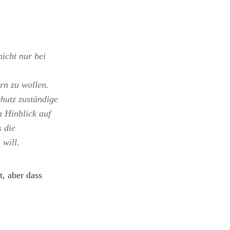
nicht nur bei
n zu wollen.
chutz zuständige
m Hinblick auf
s die
 will.
, aber dass