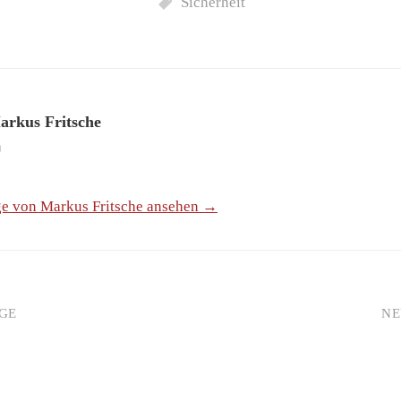
Sicherheit
arkus Fritsche
ge von Markus Fritsche ansehen →
GE
NE
igation