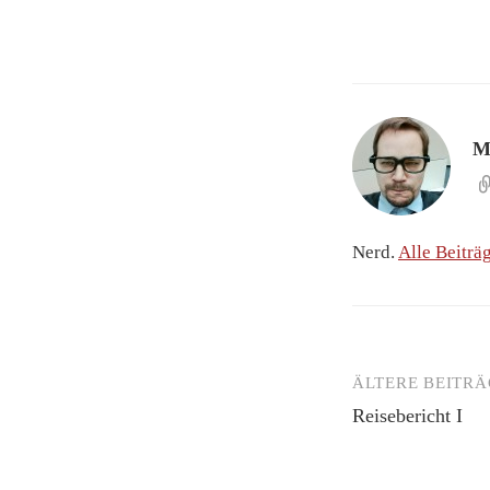
M
Nerd.
Alle Beiträ
ÄLTERE BEITRÄ
Beitragsnav
Reisebericht I