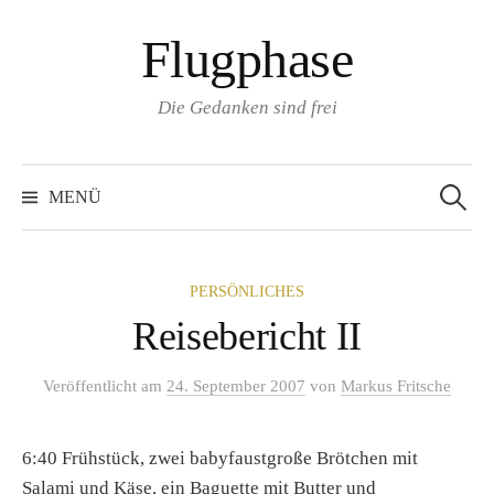
Zum
Flugphase
Inhalt
überspringen
Die Gedanken sind frei
Suchen
nach:
MENÜ
PERSÖNLICHES
Reisebericht II
Veröffentlicht
am
24. September 2007
von
Markus Fritsche
6:40 Frühstück, zwei babyfaustgroße Brötchen mit
Salami und Käse, ein Baguette mit Butter und