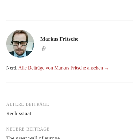
Markus Fritsche
Nerd.
Alle Beiträge von Markus Fritsche ansehen →
ÄLTERE BEITRÄGE
Beitragsnavigation
Rechtsstaat
NEUERE BEITRÄGE
The great wall of europe